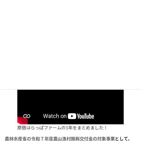
コミュニティコンポストとは
〈原宿はらっぱファームとは？〉
原宿の国有地に生まれた1,500㎡の都市型共創ファーム。
畑・コンポスト・自然素材を通じて、都市と自然、人と土がつな
がり直す場です。
誰でも参加OK！東京の循環モデルを創る1年限定の社会実験。
原宿はらっぱファームの1年をまとめました！
農林水産省の令和７年度農山漁村振興交付金の対象事業
として、