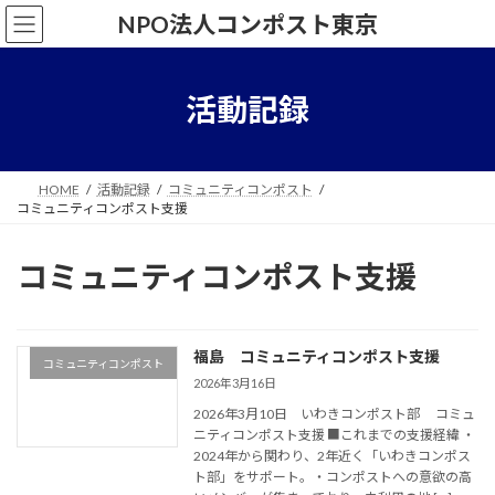
コ
ナ
NPO法人コンポスト東京
ン
ビ
テ
ゲ
ン
ー
ツ
シ
活動記録
へ
ョ
ス
ン
キ
に
ッ
移
HOME
活動記録
コミュニティコンポスト
プ
動
コミュニティコンポスト支援
コミュニティコンポスト支援
福島 コミュニティコンポスト支援
コミュニティコンポスト
2026年3月16日
2026年3月10日 いわきコンポスト部 コミュ
ニティコンポスト支援 ■これまでの支援経緯 ・
2024年から関わり、2年近く「いわきコンポス
ト部」をサポート。・コンポストへの意欲の高